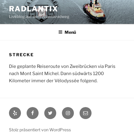
Zum
RADLANTIX
Inhalt
Liveblog auf dem Atlantikradweg
springen
Menü
STRECKE
Die geplante Reiseroute von Zweibrücken via Paris
nach Mont Saint Michel. Dann südwärts 1200
Kilometer immer der Vélodyssée folgend.
Yelp
Facebook
Twitter
Instagram
E-
Mail
Stolz präsentiert von WordPress