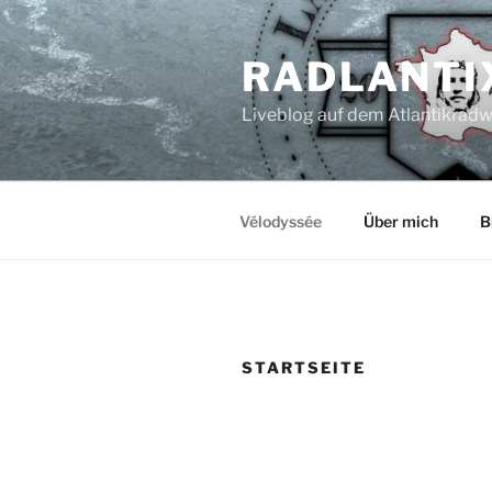
Zum
Inhalt
RADLANTI
springen
Liveblog auf dem Atlantikrad
Vélodyssée
Über mich
B
STARTSEITE