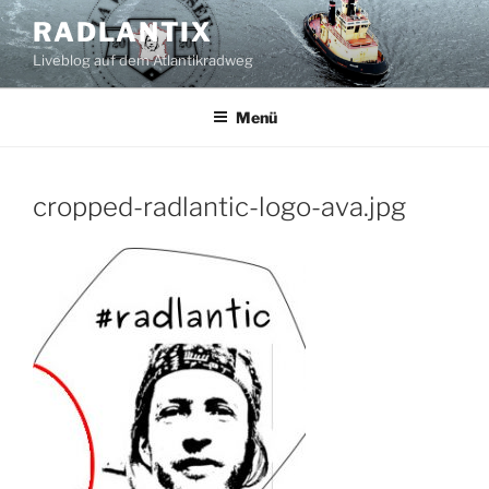
Zum
RADLANTIX
Inhalt
Liveblog auf dem Atlantikradweg
springen
Menü
cropped-radlantic-logo-ava.jpg