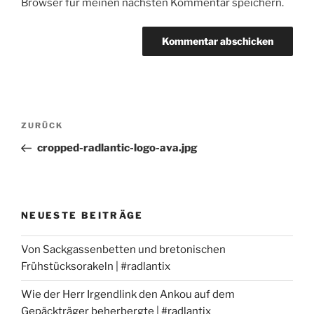
Browser für meinen nächsten Kommentar speichern.
Beitragsnavigation
Vorheriger
ZURÜCK
Beitrag
cropped-radlantic-logo-ava.jpg
NEUESTE BEITRÄGE
Von Sackgassenbetten und bretonischen
Frühstücksorakeln | #radlantix
Wie der Herr Irgendlink den Ankou auf dem
Gepäckträger beherbergte | #radlantix