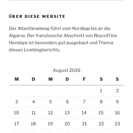
ÜBER DIESE WEBSITE
Der Atlantikradweg führt vom Nordkap bis an die
Algarve. Der französische Abschnitt von Roscoff bis
Hendaye ist besonders gut ausgebaut und Thema
dieses Liveblogberichts.
August 2026
M
D
M
D
F
S
S
1
2
3
4
5
6
7
8
9
10
11
12
13
14
15
16
17
18
19
20
21
22
23