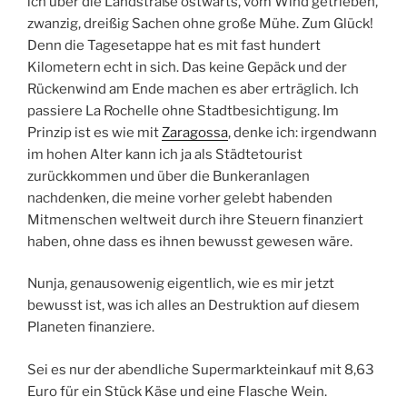
ich über die Landstraße ostwärts, vom Wind getrieben,
zwanzig, dreißig Sachen ohne große Mühe. Zum Glück!
Denn die Tagesetappe hat es mit fast hundert
Kilometern echt in sich. Das keine Gepäck und der
Rückenwind am Ende machen es aber erträglich. Ich
passiere La Rochelle ohne Stadtbesichtigung. Im
Prinzip ist es wie mit
Zaragossa
, denke ich: irgendwann
im hohen Alter kann ich ja als Städtetourist
zurückkommen und über die Bunkeranlagen
nachdenken, die meine vorher gelebt habenden
Mitmenschen weltweit durch ihre Steuern finanziert
haben, ohne dass es ihnen bewusst gewesen wäre.
Nunja, genausowenig eigentlich, wie es mir jetzt
bewusst ist, was ich alles an Destruktion auf diesem
Planeten finanziere.
Sei es nur der abendliche Supermarkteinkauf mit 8,63
Euro für ein Stück Käse und eine Flasche Wein.