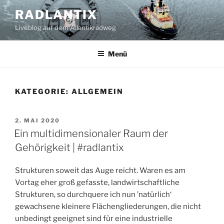
Zum
RADLANTIX
Inhalt
Liveblog auf dem Atlantikradweg
springen
Menü
KATEGORIE:
ALLGEMEIN
VERÖFFENTLICHT
2. MAI 2020
AM
Ein multidimensionaler Raum der
Gehörigkeit | #radlantix
Strukturen soweit das Auge reicht. Waren es am
Vortag eher groß gefasste, landwirtschaftliche
Strukturen, so durchquere ich nun ’natürlich‘
gewachsene kleinere Flächengliederungen, die nicht
unbedingt geeignet sind für eine industrielle