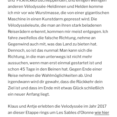
und Picknickkorbschleppenden, und einigen wenigen
anderen Vélodyssée-Heldinnen und Helden komme
ich mir vor wie Wurstmasse, die von einer gigantischen
Maschine in einen Kunstdarm gepresst wird. Die
Vélodysséeleute, die man an ihren stark beladenen
Reiserädern erkennt, kommen mir meist entgegen. Ich
fahre zweifellos die falsche Richtung, nehme an
Gegenwind auch mit, was das Land zu bieten hat.
Dennoch, so ist das nunmal: Man kann sich die
Richtung, in die man unterwegs ist nicht mehr
aussuchen, wenn man erst einmal gestartet ist und
schon 45 Tage in den Beinen hat. Gegen Ende einer
Reise nehmen die Wahlmöglichkeiten ab. Und
irgendwann wird dir gewahr, dass die Rückkehr dein
Ziel ist und dass im Ende mit etwas Glück schließlich
ein neuer Anfang liegt.
Klaus und Antje erlebten die Velodyssée im Jahr 2017
an dieser Etappe rings um Les Sables d’Olonne
wie hier