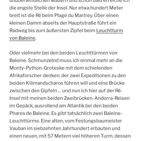
unüberwindlichen Mauern und schon bald erreiche ich
die engste Stelle der Insel. Nur etwa hundert Meter
breit ist die Ré beim Plage du Martrey. Über einen
kleinen Damm abseits der Hauptstraße führt ein
Radweg bis zum äußersten Zipfel beim
Leuchtturm
von Baleine
.
Oder vielmehr bei den beiden Leuchttürmen von
Baleine. Schmunzelnd muss ich einmal mehr an die
Monty-Python-Groteske mit dem schielenden
Afrikaforscher denken, der zwei Expeditionen zu den
beiden Kilimandscharos führen will und eine Brücke
zwischen den Gipfeln … und nun ich hier auf der Ré-
Insel mit meinen beiden Zweibrücken-Andorra-Reisen
im Gepäck, ausrollend am Atlantik bei den beiden
Phares de Baleine. Es gibt tatsächlich zwei Baleine-
Leuchttürme. Eine alten, vom Festungsbaumeister
Vauban im siebzehnten Jahrhundert erbauten und
einen neuen, mit 57 Metern viel höheren Turm, dessen