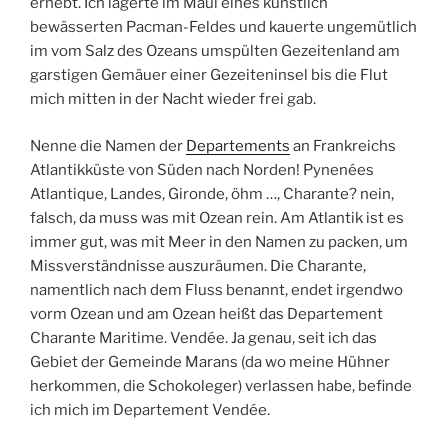
erhebt. Ich lagerte im Maul eines künstlich
bewässerten Pacman-Feldes und kauerte ungemütlich
im vom Salz des Ozeans umspülten Gezeitenland am
garstigen Gemäuer einer Gezeiteninsel bis die Flut
mich mitten in der Nacht wieder frei gab.
Nenne die Namen der
Departements
an Frankreichs
Atlantikküste von Süden nach Norden! Pynenées
Atlantique, Landes, Gironde, öhm …, Charante? nein,
falsch, da muss was mit Ozean rein. Am Atlantik ist es
immer gut, was mit Meer in den Namen zu packen, um
Missverständnisse auszuräumen. Die Charante,
namentlich nach dem Fluss benannt, endet irgendwo
vorm Ozean und am Ozean heißt das Departement
Charante Maritime. Vendée. Ja genau, seit ich das
Gebiet der Gemeinde Marans (da wo meine Hühner
herkommen, die Schokoleger) verlassen habe, befinde
ich mich im Departement Vendée.