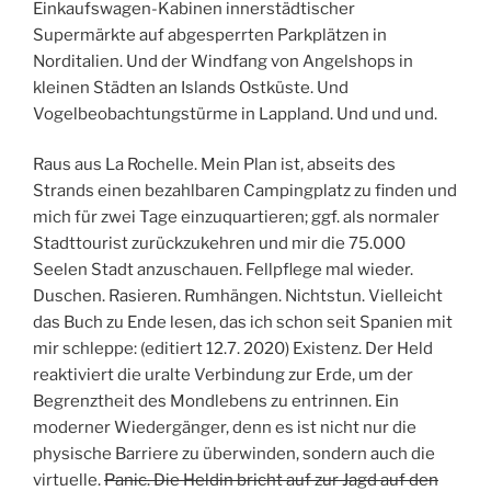
Einkaufswagen-Kabinen innerstädtischer
Supermärkte auf abgesperrten Parkplätzen in
Norditalien. Und der Windfang von Angelshops in
kleinen Städten an Islands Ostküste. Und
Vogelbeobachtungstürme in Lappland. Und und und.
Raus aus La Rochelle. Mein Plan ist, abseits des
Strands einen bezahlbaren Campingplatz zu finden und
mich für zwei Tage einzuquartieren; ggf. als normaler
Stadttourist zurückzukehren und mir die 75.000
Seelen Stadt anzuschauen. Fellpflege mal wieder.
Duschen. Rasieren. Rumhängen. Nichtstun. Vielleicht
das Buch zu Ende lesen, das ich schon seit Spanien mit
mir schleppe: (editiert 12.7. 2020) Existenz. Der Held
reaktiviert die uralte Verbindung zur Erde, um der
Begrenztheit des Mondlebens zu entrinnen. Ein
moderner Wiedergänger, denn es ist nicht nur die
physische Barriere zu überwinden, sondern auch die
virtuelle.
Panic. Die Heldin bricht auf zur Jagd auf den