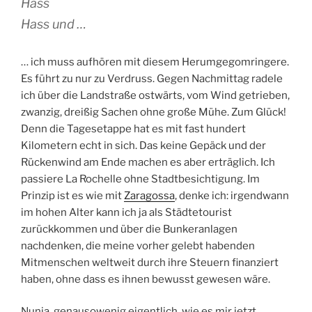
Hass
Hass und …
… ich muss aufhören mit diesem Herumgegomringere.
Es führt zu nur zu Verdruss. Gegen Nachmittag radele
ich über die Landstraße ostwärts, vom Wind getrieben,
zwanzig, dreißig Sachen ohne große Mühe. Zum Glück!
Denn die Tagesetappe hat es mit fast hundert
Kilometern echt in sich. Das keine Gepäck und der
Rückenwind am Ende machen es aber erträglich. Ich
passiere La Rochelle ohne Stadtbesichtigung. Im
Prinzip ist es wie mit
Zaragossa
, denke ich: irgendwann
im hohen Alter kann ich ja als Städtetourist
zurückkommen und über die Bunkeranlagen
nachdenken, die meine vorher gelebt habenden
Mitmenschen weltweit durch ihre Steuern finanziert
haben, ohne dass es ihnen bewusst gewesen wäre.
Nunja, genausowenig eigentlich, wie es mir jetzt