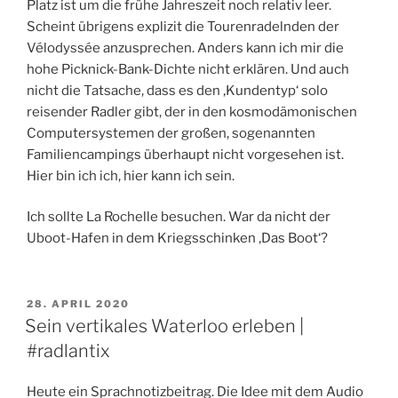
Platz ist um die frühe Jahreszeit noch relativ leer.
Scheint übrigens explizit die Tourenradelnden der
Vélodyssée anzusprechen. Anders kann ich mir die
hohe Picknick-Bank-Dichte nicht erklären. Und auch
nicht die Tatsache, dass es den ‚Kundentyp‘ solo
reisender Radler gibt, der in den kosmodämonischen
Computersystemen der großen, sogenannten
Familiencampings überhaupt nicht vorgesehen ist.
Hier bin ich ich, hier kann ich sein.
Ich sollte La Rochelle besuchen. War da nicht der
Uboot-Hafen in dem Kriegsschinken ‚Das Boot‘?
VERÖFFENTLICHT
28. APRIL 2020
AM
Sein vertikales Waterloo erleben |
#radlantix
Heute ein Sprachnotizbeitrag. Die Idee mit dem Audio