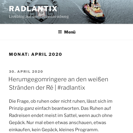
Zum
RADLANTIX
Inhalt
Liveblog auf dem Atlantikradweg
springen
Menü
MONAT:
APRIL 2020
VERÖFFENTLICHT
30. APRIL 2020
AM
Herumgegomringere an den weißen
Stränden der Ré | #radlantix
Die Frage, ob ruhen oder nicht ruhen, lässt sich im
Prinzip ganz einfach beantworten. Das Ruhen auf
Radreisen endet meist im Sattel, wenn auch ohne
Gepäck. Nur mal eben etwas anschauen, etwas
einkaufen, kein Gepäck, kleines Programm.