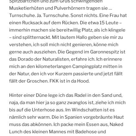
Spitzbärtchen und zum Gruß schwingenden
Musketierhüten und Pulverhörnern tragen sie …
Turnschuhe. Ja. Turnschuhe. Sonst nichts. Eine Frau hat
einen Rucksack auf dem Rücken. Die etwa 15 Leute –
immerhin machen sie bereitwillig Platz, als ich klingele
– sind splitternackt. Mit lautem Hallo geben sie mir zu
verstehen, ich soll mich nicht genieren, könne mich
gerne auch ausziehen. Die Gegend im Garonnespitz ist
das Dorado der Naturalisten, erfahre ich. Ich erinnere
mich an den kilometerlangen Campingplatz mitten in
der Natur, den ich vor Kurzem passierte und jetzt fällt
fällt der Groschen. FKK ist in da Hood.
Hinter einer Düne lege ich das Radel in den Sand und,
naja, da man hier ja so ganz zwanglos ist, ziehe ich mich
bis auf die Unterhose aus. Im Windschatten ist es
nämlich sehr warm. Die in Spanien vorgebräunte Haut
muss das abkönnen. Ich packe mein Essen aus, Naked
Lunch des kleinen Mannes mit Badehose und