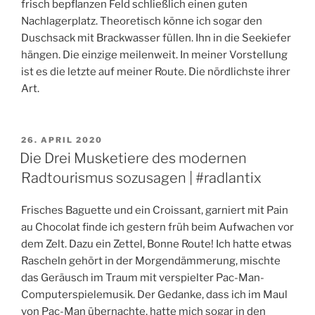
frisch bepflanzen Feld schließlich einen guten
Nachlagerplatz. Theoretisch könne ich sogar den
Duschsack mit Brackwasser füllen. Ihn in die Seekiefer
hängen. Die einzige meilenweit. In meiner Vorstellung
ist es die letzte auf meiner Route. Die nördlichste ihrer
Art.
VERÖFFENTLICHT
26. APRIL 2020
AM
Die Drei Musketiere des modernen
Radtourismus sozusagen | #radlantix
Frisches Baguette und ein Croissant, garniert mit Pain
au Chocolat finde ich gestern früh beim Aufwachen vor
dem Zelt. Dazu ein Zettel, Bonne Route! Ich hatte etwas
Rascheln gehört in der Morgendämmerung, mischte
das Geräusch im Traum mit verspielter Pac-Man-
Computerspielemusik. Der Gedanke, dass ich im Maul
von Pac-Man übernachte, hatte mich sogar in den