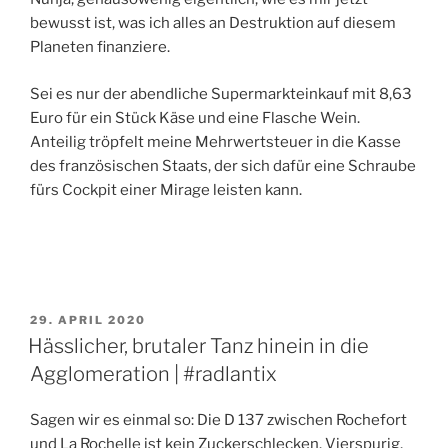
bewusst ist, was ich alles an Destruktion auf diesem
Planeten finanziere.
Sei es nur der abendliche Supermarkteinkauf mit 8,63
Euro für ein Stück Käse und eine Flasche Wein.
Anteilig tröpfelt meine Mehrwertsteuer in die Kasse
des französischen Staats, der sich dafür eine Schraube
fürs Cockpit einer Mirage leisten kann.
VERÖFFENTLICHT
29. APRIL 2020
AM
Hässlicher, brutaler Tanz hinein in die
Agglomeration | #radlantix
Sagen wir es einmal so: Die D 137 zwischen Rochefort
und La Rochelle ist kein Zuckerschlecken. Vierspurig,